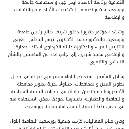
الثقافية برئاسة الأستاذ أيمن جبر، واستضافته جامعة
بورسعيد بحضور نخبة من الشخصيات الأكاديمية والثقافية
والإعلامية.
وشهد المؤتمر حضور الدكتور شريف صالح رئيس جامعة
بورسعيد، والدكتور محمد الكحلاوي رئيس المجلس العربي
للآثاريين العرب، والدكتورة دليلة الكرداوي أستاذ العمارة،
والإعلامي محمد شردي، إلى جانب عدد من المهتمين بالشأن
الثقافي والتنموي.
وخلال المؤتمر، استعرض اللواء سمير فرج خبراته في مجال
تطوير المدن والمحافظات، متناولًا تجربة تطوير محافظة
الأقصر وما حققته من نجاحات في مجالات التنمية السياحية
والثقافية والحضارية، باعتبارها نموذجًا يمكن الاستفادة منه
في دعم خطط التنمية المستدامة بمدينة بورسعيد.
وفي ختام الفعاليات، كرّمت جمعية بورسعيد الثقافية اللواء
سمير فرج، حيث أهدته «درع التميز» تقديرًا لمشاركته في