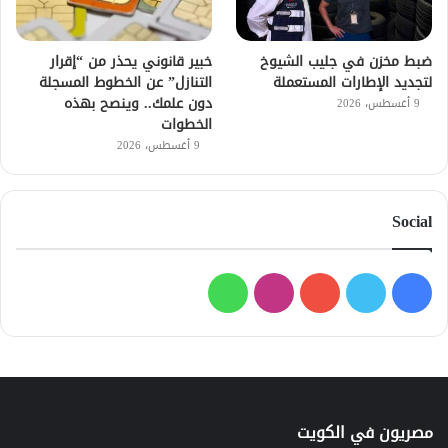
ضبط مخزن في جليب الشيوخ
خبير قانوني يحذر من “إقرار
لتجديد الإطارات المستعملة
التنازل” عن الخطوط المسجلة
دون علمك.. وينصح بهذه
9 أغسطس، 2026
الخطوات
9 أغسطس، 2026
Social
فيسبوك
تويتر
يوتيوب
انستقرام
واتساب
مصريون في الكويت