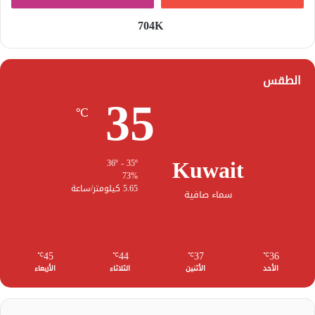
704K
الطقس
35
℃
Kuwait
36º - 35º
73%
5.65 كيلومتر/ساعة
سماء صافية
45
44
37
36
℃
℃
℃
℃
الأحد
الأثنين
الثلاثاء
الأربعاء