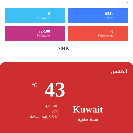
0
622k
Followers
Fans
82٬100
0
Followers
Subscribers
704K
الطقس
43
℃
Kuwait
43º - 40º
20%
5.18 كيلومتر/ساعة
سماء صافية