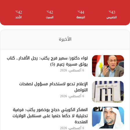
42
42
44
43
℃
℃
℃
℃
الخميس
الجمعة
السبت
الأحد
الأخيرة
لواء دكتور/ سمير فرج يكتب: رجل الأقدار.. كتاب
يوثق مسيرة زعيم (5)
6 أغسطس، 2026
الإعلام تدعو لاستخدام مسؤول لصفحات
التواصل
6 أغسطس، 2026
المفكر الكويتي حجاج بوخضور يكتب: فرضية
تحليلية لا حكما حتميا على مستقبل الولايات
المتحدة
6 أغسطس، 2026