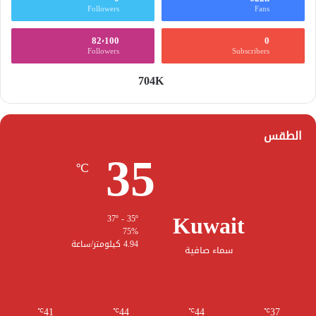
Followers
Fans
82٬100
0
Followers
Subscribers
704K
الطقس
35
℃
Kuwait
37º - 35º
75%
4.94 كيلومتر/ساعة
سماء صافية
41
44
44
37
℃
℃
℃
℃