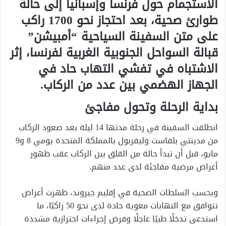
الاستجمام حول فرنسا وإسبانيا إلى حالة
طوارئ صحية، بعد احتجاز نحو 1700 راكب
على متن السفينة السياحية “أمبيشن”
قبالة السواحل الجنوبية الغربية لفرنسا، إثر
الاشتباه في تفشي التهاب حاد في
الجهاز الهضمي بين عدد من الركاب.
بداية الرحلة وتحول مفاجئ
انطلقت السفينة في رحلة مدتها 14 ليلة بعد صعود الركاب
من مدينتي بلفاست وليفربول بالمملكة المتحدة يومي 8 و9
مايو، قبل أن تبدأ حالة من القلق بين الركاب عقب ظهور
أعراض مرضية مفاجئة لدى عدد منهم.
وبحسب السلطات الصحية في إقليم جيروند، ظهرت أعراض
تتوافق مع التهابات معوية حادة لدى نحو 50 راكبًا، ما
استدعى تدخلًا طبيًا عاجلًا وفرض إجراءات احترازية مشددة