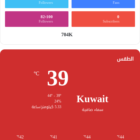
Followers
Fans
82٬100
0
Followers
Subscribers
704K
الطقس
39
℃
Kuwait
44º - 39º
24%
5.33 كيلومتر/ساعة
سماء صافية
42
41
44
44
℃
℃
℃
℃