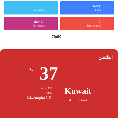
0
622k
Followers
Fans
82٬100
0
Followers
Subscribers
704K
الطقس
37
℃
Kuwait
37º - 35º
54%
3.23 كيلومتر/ساعة
سماء صافية