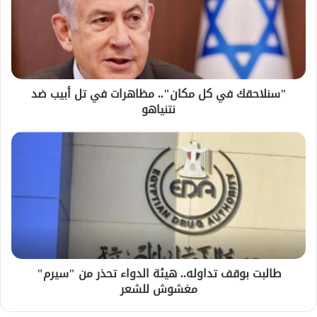
"سنلاحقك في كل مكان".. مظاهرات في تل أبيب ضد
نتنياهو
طالبت بوقف تداوله.. هيئة الدواء تحذر من "سيرم"
مغشوش للشعر