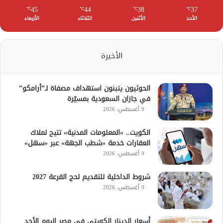
45
44
38
37
℃
℃
℃
℃
الأحد
الأثنين
الثلاثاء
الأربعاء
الأخيرة
الحوثيون يتبنون استهداف مصفاة لـ”أرامكو”
في جازان السعودية بمسيّرة
9 أغسطس، 2026
الكويت.. «المعلومات المدنية» تتيح لملاك
العقارات خدمة «شطب الجهة» عبر «سهل»
9 أغسطس، 2026
شروط الداخلية للتقديم لحج القرعة 2027
9 أغسطس، 2026
أسعار الدينار الكويتي في مصر اليوم الأحد