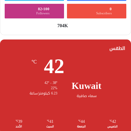
82٬100
0
Followers
Subscribers
704K
الطقس
42
℃
Kuwait
42º - 38º
22%
6.23 كيلومتر/ساعة
سماء صافية
39
41
44
42
℃
℃
℃
℃
الخميس
الجمعة
السبت
الأحد