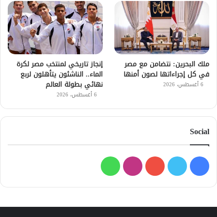
ملك البحرين: نتضامن مع مصر
إنجاز تاريخي لمنتخب مصر لكرة
في كل إجراءاتها لصون أمنها
الماء.. الناشئون يتأهلون لربع
نهائي بطولة العالم
6 أغسطس، 2026
6 أغسطس، 2026
Social
فيسبوك
تويتر
يوتيوب
انستقرام
واتساب